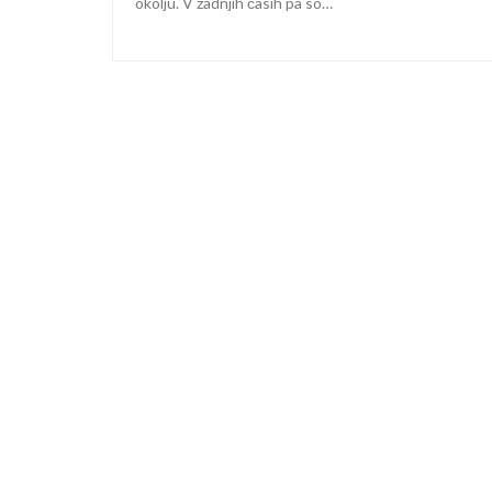
okolju. V zadnjih časih pa so…