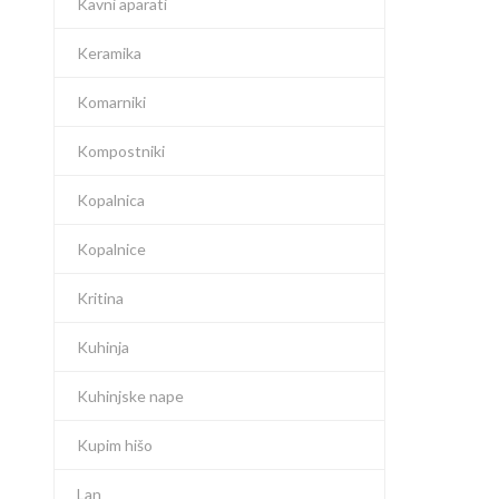
Kavni aparati
Keramika
Komarniki
Kompostniki
Kopalnica
Kopalnice
Kritina
Kuhinja
Kuhinjske nape
Kupim hišo
Lan