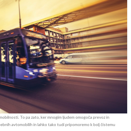
i mobilnosti. To pa zato, ker mnogim ljudem omogoča prevoz in
sebnih avtomobilih in lahko tako tudi pripomoremo k bolj čistemu