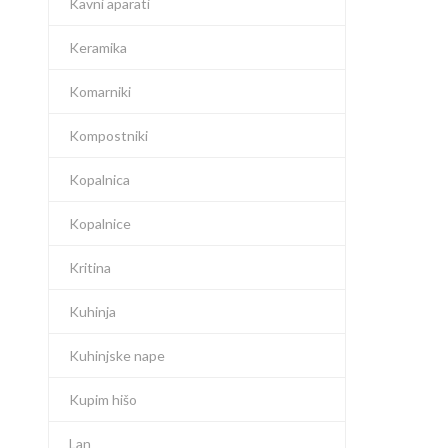
Kavni aparati
Keramika
Komarniki
Kompostniki
Kopalnica
Kopalnice
Kritina
Kuhinja
Kuhinjske nape
Kupim hišo
Lan