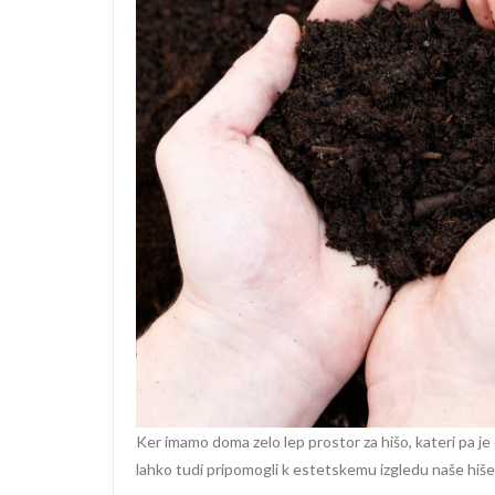
Ker imamo doma zelo lep prostor za hišo, kateri pa je 
lahko tudi pripomogli k estetskemu izgledu naše hiše.