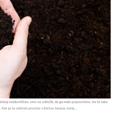
dokaj neizkoriščen, smo se odločili, da ga malo popestrimo, ter bi tako
 Ker je ta celoten prostor v bistvu terasa, torej…