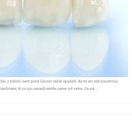
 težav z zobmi, sem pred časom začel opažati, da mi en zob povzroča
bolečinami, ki so po navadi minile same od sebe; če pa…