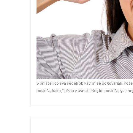
S prijateljico sva sedeli ob kavi in se pogovarjali. Pot
posluša, kako ji piska v ušesih. Bolj ko posluša, glasnej