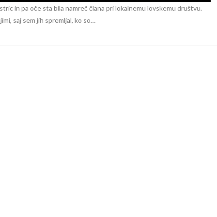
 stric in pa oče sta bila namreč člana pri lokalnemu lovskemu društvu.
imi, saj sem jih spremljal, ko so…