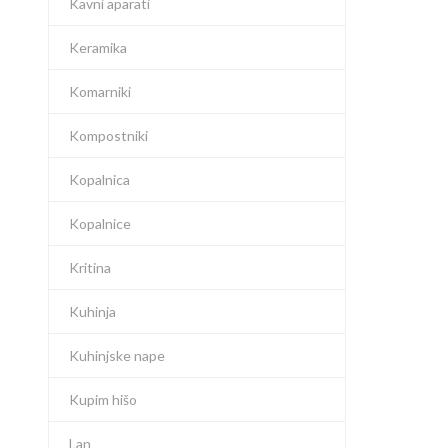
Kavni aparati
Keramika
Komarniki
Kompostniki
Kopalnica
Kopalnice
Kritina
Kuhinja
Kuhinjske nape
Kupim hišo
Lan