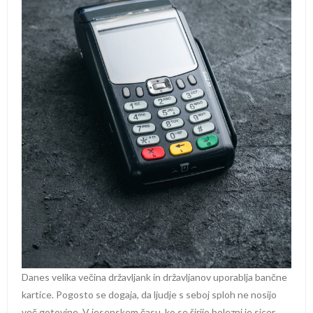
Danes velika večina državljank in državljanov uporablja bančne
kartice. Pogosto se dogaja, da ljudje s seboj sploh ne nosijo
več gotovine. V jesenskem času, ko se širijo bolezni je sicer