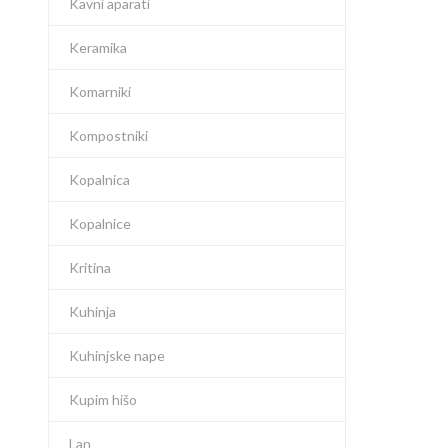
Kavni aparati
Keramika
Komarniki
Kompostniki
Kopalnica
Kopalnice
Kritina
Kuhinja
Kuhinjske nape
Kupim hišo
Lan