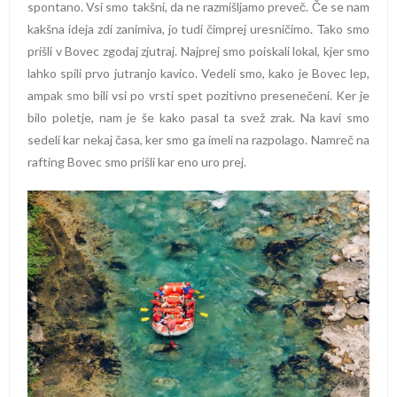
spontano. Vsi smo takšni, da ne razmišljamo preveč. Če se nam
kakšna ideja zdi zanimiva, jo tudi čimprej uresničimo. Tako smo
prišli v Bovec zgodaj zjutraj. Najprej smo poiskali lokal, kjer smo
lahko spili prvo jutranjo kavico. Vedeli smo, kako je Bovec lep,
ampak smo bili vsi po vrsti spet pozitivno presenečeni. Ker je
bilo poletje, nam je še kako pasal ta svež zrak. Na kavi smo
sedeli kar nekaj časa, ker smo ga imeli na razpolago. Namreč na
rafting Bovec smo prišli kar eno uro prej.