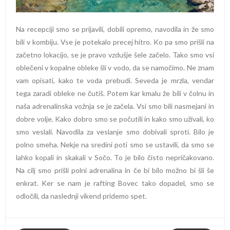
Na recepciji smo se prijavili, dobili opremo, navodila in že smo
bili v kombiju. Vse je potekalo precej hitro. Ko pa smo prišli na
začetno lokacijo, se je pravo vzdušje šele začelo. Tako smo vsi
oblečeni v kopalne obleke šli v vodo, da se namočimo. Ne znam
vam opisati, kako te voda prebudi. Seveda je mrzla, vendar
tega zaradi obleke ne čutiš. Potem kar kmalu že bili v čolnu in
naša adrenalinska vožnja se je začela. Vsi smo bili nasmejani in
dobre volje. Kako dobro smo se počutili in kako smo uživali, ko
smo veslali. Navodila za veslanje smo dobivali sproti. Bilo je
polno smeha. Nekje na sredini poti smo se ustavili, da smo se
lahko kopali in skakali v Sočo. To je bilo čisto nepričakovano.
Na cilj smo prišli polni adrenalina in če bi bilo možno bi šli še
enkrat. Ker se nam je rafting Bovec tako dopadel, smo se
odločili, da naslednji vikend pridemo spet.