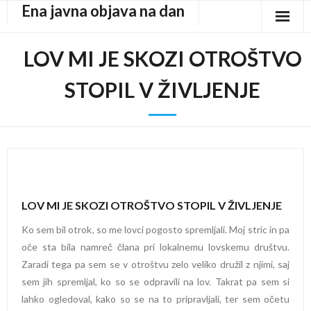
Ena javna objava na dan
Skip
to
content
LOV MI JE SKOZI OTROŠTVO
STOPIL V ŽIVLJENJE
LOV MI JE SKOZI OTROŠTVO STOPIL V ŽIVLJENJE
Ko sem bil otrok, so me lovci pogosto spremljali. Moj stric in pa
oče sta bila namreč člana pri lokalnemu lovskemu društvu.
Zaradi tega pa sem se v otroštvu zelo veliko družil z njimi, saj
sem jih spremljal, ko so se odpravili na lov. Takrat pa sem si
lahko ogledoval, kako so se na to pripravljali, ter sem očetu