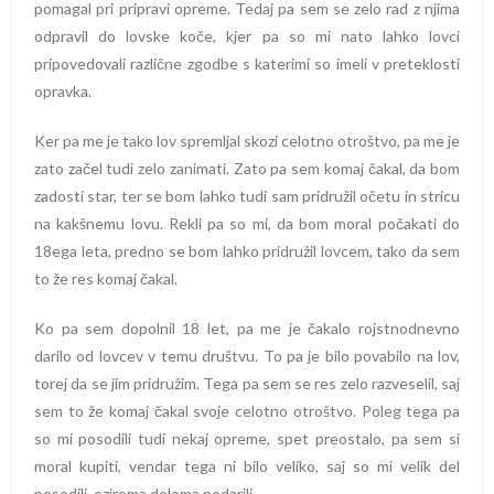
pomagal pri pripravi opreme. Tedaj pa sem se zelo rad z njima
odpravil do lovske koče, kjer pa so mi nato lahko lovci
pripovedovali različne zgodbe s katerimi so imeli v preteklosti
opravka.
Ker pa me je tako lov spremljal skozi celotno otroštvo, pa me je
zato začel tudi zelo zanimati. Zato pa sem komaj čakal, da bom
zadosti star, ter se bom lahko tudi sam pridružil očetu in stricu
na kakšnemu lovu. Rekli pa so mi, da bom moral počakati do
18ega leta, predno se bom lahko pridružil lovcem, tako da sem
to že res komaj čakal.
Ko pa sem dopolnil 18 let, pa me je čakalo rojstnodnevno
darilo od lovcev v temu društvu. To pa je bilo povabilo na lov,
torej da se jim pridružim. Tega pa sem se res zelo razveselil, saj
sem to že komaj čakal svoje celotno otroštvo. Poleg tega pa
so mi posodili tudi nekaj opreme, spet preostalo, pa sem si
moral kupiti, vendar tega ni bilo veliko, saj so mi velik del
posodili, oziroma deloma podarili.