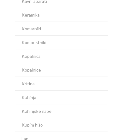
Kavni aparati
Keramika
Komarniki
Kompostniki
Kopalnica
Kopalnice
Kritina
Kuhinja
Kuhinjske nape
Kupim hišo
Lan