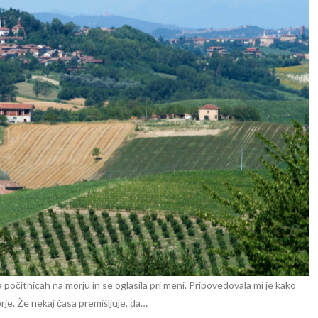
a počitnicah na morju in se oglasila pri meni. Pripovedovala mi je kako
orje. Že nekaj časa premišljuje, da…