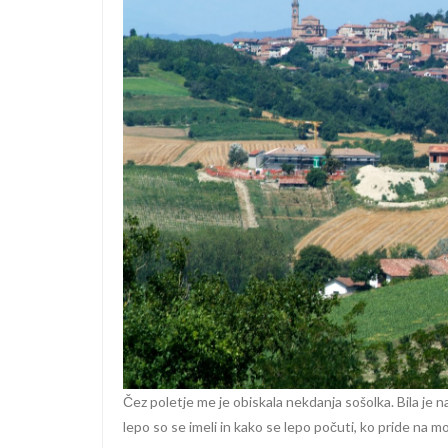
Čez poletje me je obiskala nekdanja sošolka. Bila je n
lepo so se imeli in kako se lepo počuti, ko pride na m