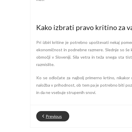
Kako izbrati pravo kritino za v
Pri izbiri kritine je potrebno upoštevati nekaj po
ekonomičnost in podnebne razmere. Slednje so še 
območji v Sloveniji. Sila vetra in teža snega sta tis
razmislite.
Ko se odločate za najbolj primerno krtino, nikakor
naložba v prihodnost, ob tem pa je potrebno biti po
in da ne vsebuje strupenih snovi.
Previous