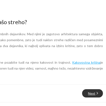
ašo streho?
membnih dejavnikov. Med njimi je zagotovo arhitektura samega objekta,
kako pomembne, zato je tudi naklon strehe različen med posameznimi
ta dva dejavnika, ki najbolj vplivata na izbiro kritine, zato o tem dobro
 ne pozabite tudi na njeno kakovost in trajnost.
Kakovostna kritina
je
zoren tudi na njen videz, varnost, majhno težo, nezahtevno vzdrževanje
Next