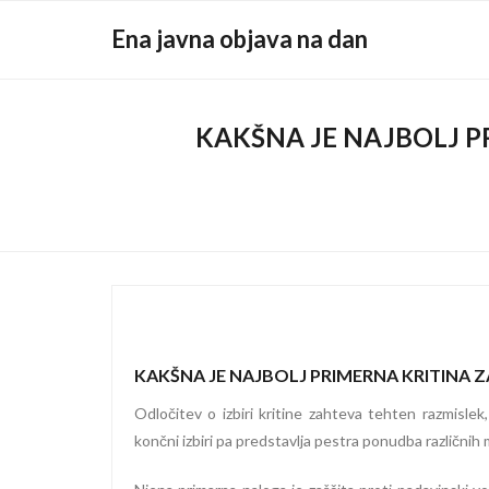
Skip
Ena javna objava na dan
to
content
KAKŠNA JE NAJBOLJ P
KAKŠNA JE NAJBOLJ PRIMERNA KRITINA 
Odločitev o izbiri kritine zahteva tehten razmisle
končni izbiri pa predstavlja pestra ponudba različnih