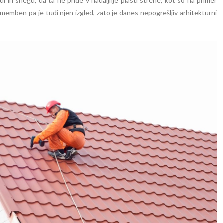
di in snegu, da ta ne pride v nadaljnje plasti strehe, kot so na primer
pomemben pa je tudi njen izgled, zato je danes nepogrešljiv arhitekturni