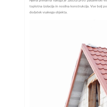
Njena primarna naloga je zaščita proti padavinski vo
toplotna izolacija in nosilna konstrukcija. Vse bolj 
dodatek vsakega objekta.