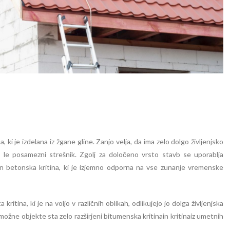
 ki je izdelana iz žgane gline. Zanjo velja, da ima zelo dolgo življenjsko
le posamezni strešnik. Zgolj za določeno vrsto stavb se uporablja
 in betonska kritina, ki je izjemno odporna na vse zunanje vremenske
kritina, ki je na voljo v različnih oblikah, odlikujejo jo dolga življenjska
žne objekte sta zelo razširjeni bitumenska kritinain kritinaiz umetnih