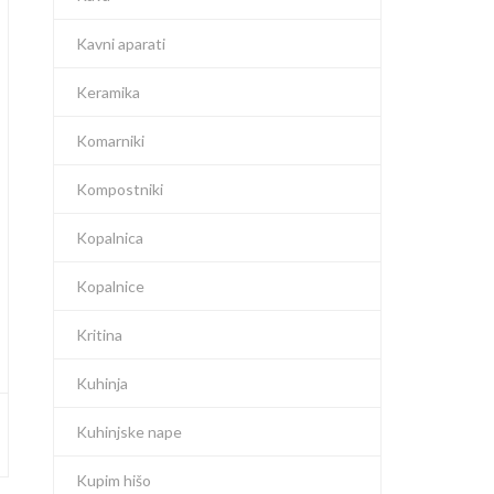
Kavni aparati
Keramika
Komarniki
Kompostniki
Kopalnica
Kopalnice
Kritina
Kuhinja
Kuhinjske nape
Kupim hišo