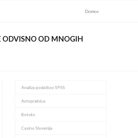
Domov
JE ODVISNO OD MNOGIH
Analiza podatkov SPSS
Avtopralnica
Botoks
Casino Slovenija