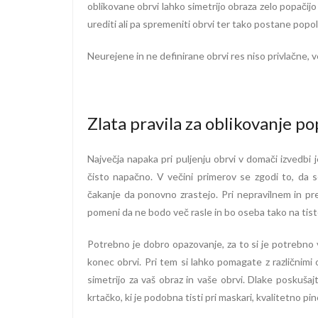
oblikovane obrvi lahko simetrijo obraza zelo popačij
urediti ali pa spremeniti obrvi ter tako postane pop
Neurejene in ne definirane obrvi res niso privlačne, 
Zlata pravila za oblikovanje p
Največja napaka pri puljenju obrvi v domači izvedbi 
čisto napačno. V večini primerov se zgodi to, da s
čakanje da ponovno zrastejo. Pri nepravilnem in pre
pomeni da ne bodo več rasle in bo oseba tako na tis
Potrebno je dobro opazovanje, za to si je potrebno vz
konec obrvi. Pri tem si lahko pomagate z različnimi 
simetrijo za vaš obraz in vaše obrvi. Dlake poskušajt
krtačko, ki je podobna tisti pri maskari, kvalitetno pi