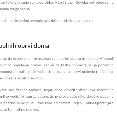
o ter tako pokvarijo samo estetiko. Včasih je pri človeku potrebno samo
olnoma druga oseba.
vendar pa še vedno premalo ljudi daje poudarka ravno na to.
opolnih obrvi doma
je ta, da oseba sploh ne pozna svoje oblike obraza in tako obrvi populi
o obrvi populjene preveč, kar se da težko popraviti, saj je potrebno
pogostem puljenju je možno tudi to, da se obrvi pričnejo redčiti, kar
tem mestu ostala brez obrvi.
eti čas. Preden začnete urejati obrvi, določite višino loka, začetek in
online vodiči, ki vam že avtomatično preko vaše slike določijo popolno
e pristriči in ne puliti. Prav tako pri samem urejanju obrvi uporabljate
nceto ter majhne škarjice.