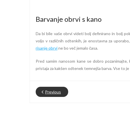
Barvanje obrvi s kano
Da bi bile vaše obrvi videti bolj definirano in bolj pol
voljo v različnih odtenkih, je enostavna za uporab
risanje obrvi
ne bo več jemalo časa.
Pred samim nanosom kane se dobro pozanimajte, kate
pristaja za kakšen odtenek temnejša barva. Vse to je 
Previous