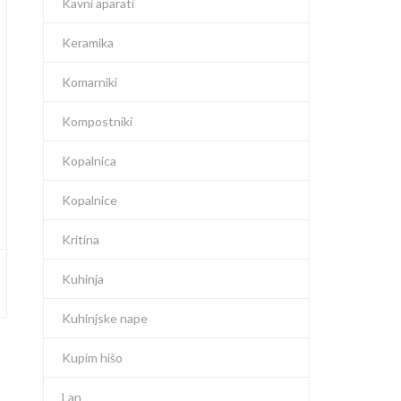
Kavni aparati
Keramika
Komarniki
Kompostniki
Kopalnica
Kopalnice
Kritina
Kuhinja
Kuhinjske nape
Kupim hišo
Lan