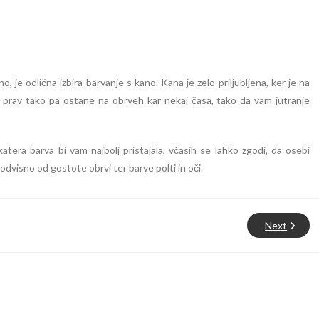
no, je odlična izbira barvanje s kano. Kana je zelo priljubljena, ker je na
o, prav tako pa ostane na obrveh kar nekaj časa, tako da vam jutranje
ra barva bi vam najbolj pristajala, včasih se lahko zgodi, da osebi
odvisno od gostote obrvi ter barve polti in oči.
Next