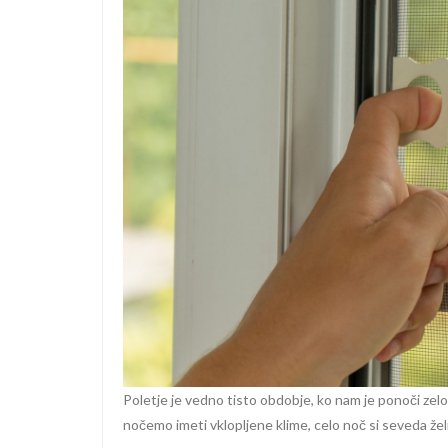
Poletje je vedno tisto obdobje, ko nam je ponoči zel
nočemo imeti vklopljene klime, celo noč si seveda žel