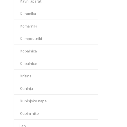
Kavni aparati
Keramika
Komarniki
Kompostniki
Kopalnica
Kopalnice
Kritina
Kuhinja
Kuhinjske nape
Kupim hišo
Lan