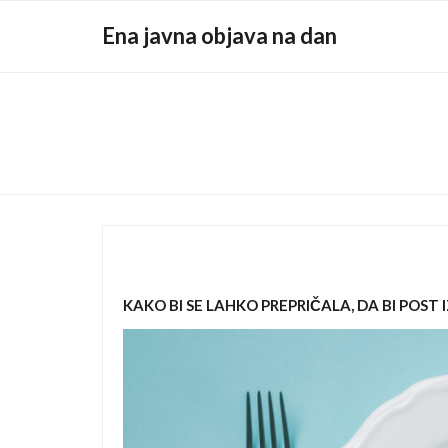
Skip
Ena javna objava na dan
to
content
KAKO BI SE LAHKO PREPRIČALA, DA BI POS