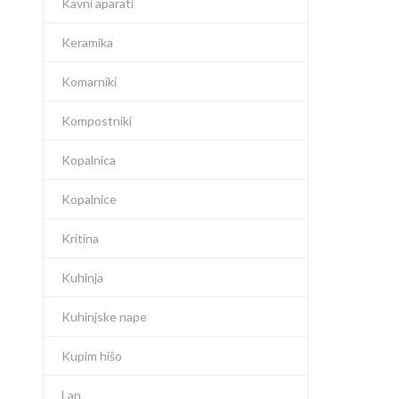
Kavni aparati
Keramika
Komarniki
Kompostniki
Kopalnica
Kopalnice
Kritina
Kuhinja
Kuhinjske nape
Kupim hišo
Lan